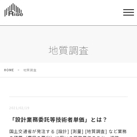
地質調査
HOME
>
地質調査
新しい順 |
古い順
2021/02/19
「設計業務委託等技術者単価」とは？
国土交通省が発注する [設計] [測量] [地質調査] など業務