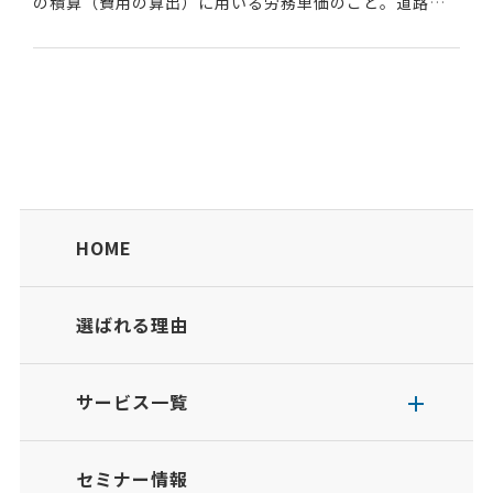
の積算（費用の算出）に用いる労務単価のこと。道路、
堤防、橋梁、下水道など公共物の調査・測量・設計等の
[業務]の費用算出については、これら...
HOME
選ばれる理由
サービス一覧
セミナー情報