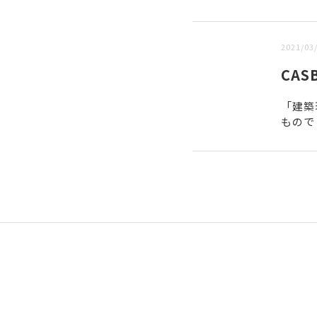
新しい順 |
古い順
2021/03
CA
「建築
もので
度。 C