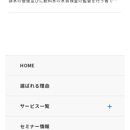
排水の管理並びに飲料水の水質検査の監督を行う者であ
る。空調給排水管理監督者講習を受講し、試験に合格し
た者に与えられる国家資格だ。建物のほとんどには、空...
HOME
選ばれる理由
サービス一覧
セミナー情報