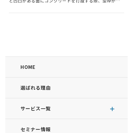
ど凹凸がある面にコンクリートを打設する際、型枠が設
置しやすいよう凹凸面を平らにする厚さ数センチ程度の
薄いコンクリートのこと。凹凸面を均す、の意味からこ...
HOME
選ばれる理由
サービス一覧
セミナー情報