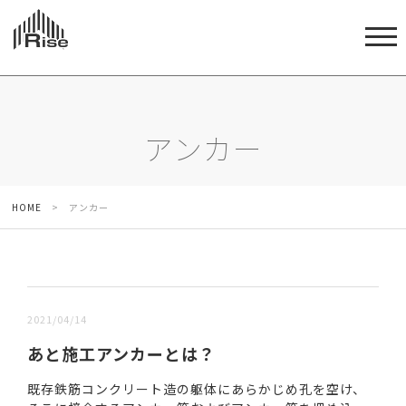
アンカー
HOME
>
アンカー
新しい順 |
古い順
2021/04/14
あと施工アンカーとは？
既存鉄筋コンクリート造の躯体にあらかじめ孔を空け、