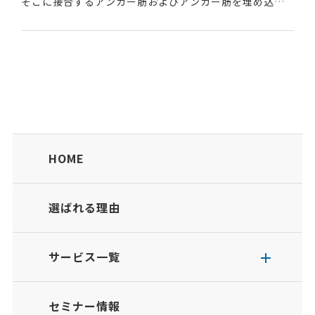
そこに接合するアンカー筋およびアンカー筋を埋め込む
工法のこと。建築物の耐震改修で用いられる。名前の由
来は、「建物ができあがった後で」施工するアンカーと...
HOME
選ばれる理由
サービス一覧
セミナー情報