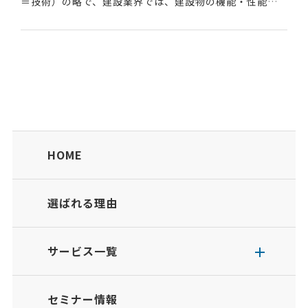
＝技術）の略で、建設業界では、建設物の機能・性能・
品質などの価値を落さずに、技術的な手法でコストを下
げることを指す場合が多い。 機能を...
HOME
選ばれる理由
サービス一覧
セミナー情報