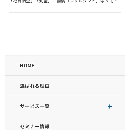
「地質調査」「測量」「補償コンサルタント」等の【業
務】データを登録する、国土交通省所管の「業務実績情
報システム」のこと。業務名、発注機関名、請負会社
名、...
HOME
選ばれる理由
サービス一覧
セミナー情報