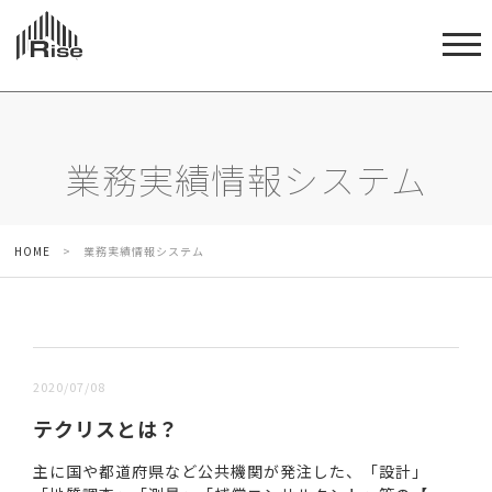
業務実績情報システム
HOME
>
業務実績情報システム
新しい順 |
古い順
2020/07/08
テクリスとは？
主に国や都道府県など公共機関が発注した、「設計」