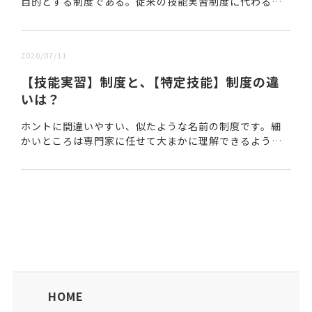
目的とする制度である。従来の技能実習制度に代わる制
度として、2024年６月に国会で可決・成立した。 ■育成
就労制度創設の背景国内の「労働力減少への対策...
2020/07/11
【技能実習】制度と､【特定技能】制度の違
いは？
ホントに間違いやすい、似たような名前の制度です。細
かいところは専門家に任せて大まかに理解できるようポ
イントだけまとめてみました。▶いつできた制度？【技
能実習】１９９３年なので、２５年以上も前に出来た制...
HOME