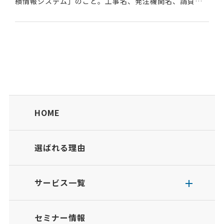
績情報システム」のこと。工事名、発注機関名、請負会
社名、現場代理人名、工事場所、請負金額、工期などの
情報が登録される。官公庁が公共工事の入札などを行う...
HOME
選ばれる理由
サービス一覧
セミナー情報