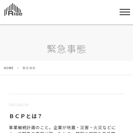
緊急事態
HOME
>
緊急事態
新しい順 |
古い順
2021/02/10
ＢＣＰとは？
事業継続計画のこと。企業が地震・災害・火災などに