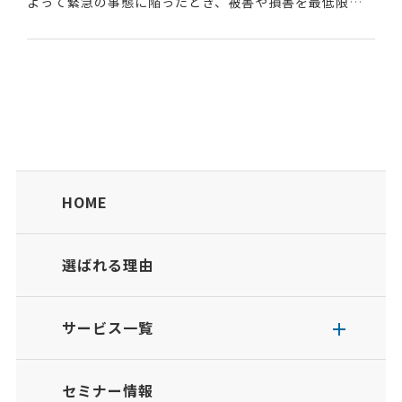
よって緊急の事態に陥ったとき、被害や損害を最低限に
抑えて、中心となる事業を継続しながら早期の回復・復
旧を行えるよう、平常時にシステムやオフィスのバック
ア...
HOME
選ばれる理由
サービス一覧
セミナー情報