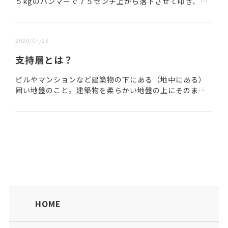
５kgのハンマーで７５センチ上から落下させて叩き、サ
ンプラーが３０センチ沈むまでに叩いた回数をいう。Ｎ
値を調べる為のこの作業が「標準貫入試験」である...
2020/07/23
支持層とは？
ビルやマンションなど建築物の下にある（地中にある）
固い地盤のこと。建築物を柔らかい地盤の上にそのまま
建てると、地震などで倒れてしまう可能性があるため、
おおよそ地下数メートルから数十メートル下にある、こ...
HOME