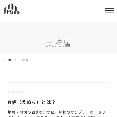
支持層
HOME
>
支持層
新しい順 |
古い順
2020/07/25
N値（えぬち）とは？
地層・地盤の固さを示す値。棒状のサンプラーを、６３.