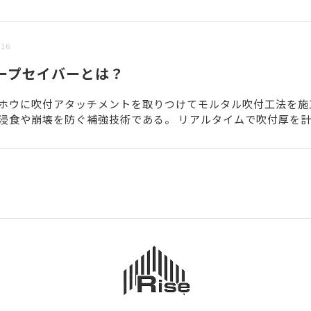
/16
ープセイバーとは？
ホウに吹付アタッチメントを取りつけてモルタル吹付工法を施
浸食や崩壊を防ぐ補強技術である。 リアルタイムで吹付厚を
DARを用いると、施工をしながら品質を管理することも可能...