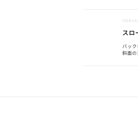
新しい順 |
古い順
2024/12
スロ
バック
斜面の
るLi