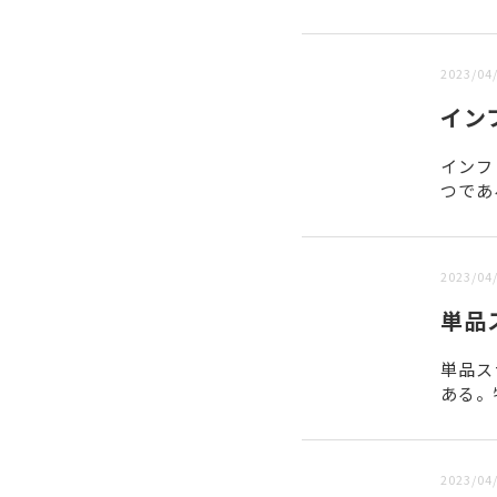
新しい順 |
古い順
2023/04
イン
インフ
つであ
におい
2023/04
単品
単品ス
ある。
著しい
2023/04