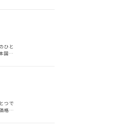
のひと
本国内
..
とつで
価格に
..