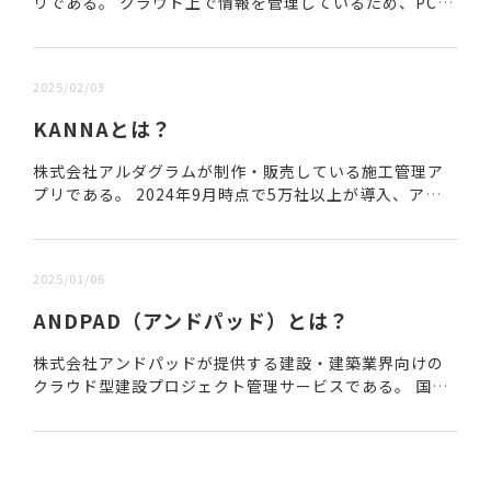
リである。 クラウド上で情報を管理しているため、PCや
スマートフォンから簡単にアクセスできる。 アプリの開
発は建築現場経験者が行っているため、より実用...
2025/02/03
KANNAとは？
株式会社アルダグラムが制作・販売している施工管理ア
プリである。 2024年9月時点で5万社以上が導入、アプ
リの評価※1はGoogle Playで4.2、App Store で4.3で
ある。※1：202...
2025/01/06
ANDPAD（アンドパッド）とは？
株式会社アンドパッドが提供する建設・建築業界向けの
クラウド型建設プロジェクト管理サービスである。 国内
最大級のサービスで、利用社数20万社以上、ユーザー数5
1万人以上となっている。(2024年12月現...