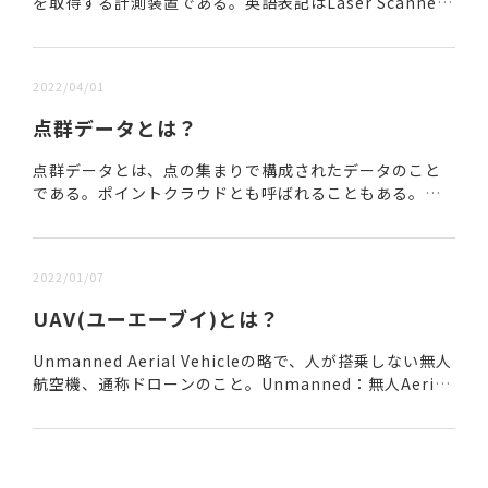
を取得する計測装置である。英語表記はLaser Scanne
r。１台の機械で指定した範囲にレーザーを連続的に照射
し、その反射波より対象物との相対位置...
2022/04/01
点群データとは？
点群データとは、点の集まりで構成されたデータのこと
である。ポイントクラウドとも呼ばれることもある。点
群データは、3次元の位置情報と色情報で構成される。写
真と同様、多くの点が集まって画像となる原理を利用...
2022/01/07
UAV(ユーエーブイ)とは？
Unmanned Aerial Vehicleの略で、人が搭乗しない無人
航空機、通称ドローンのこと。Unmanned：無人Aerial
：空中Vehicle ：乗り物建設業界では、空中写真測量や
レーザ...