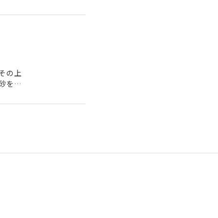
その上
砂を混
..