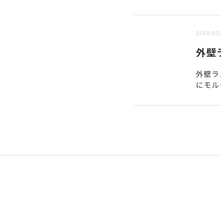
新しい順 |
古い順
2023/05
外壁
外壁ラ
にモル
ぜたも