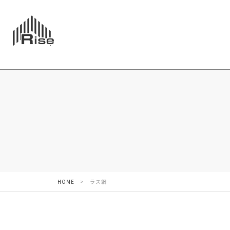
HOME
>
ラス網