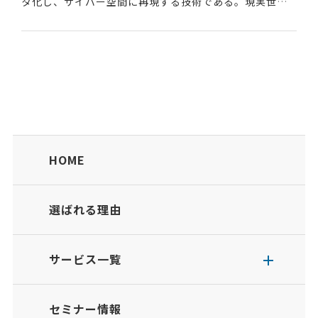
タ化し、サイバー空間に再現する技術である。現実世界
の環境を仮想空間にコピーする鏡の中の世界のようなイ
メージ。IoTやAI、ARなどの技術を用いている。...
HOME
選ばれる理由
サービス一覧
セミナー情報