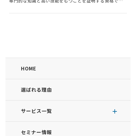
専門的な知識と高い技能をもつことを証明する資格であ
る。舗装工事に携わる技術者の水準および能力を適切に
評価することによって、より品質の高い安定した舗装工...
HOME
選ばれる理由
サービス一覧
セミナー情報