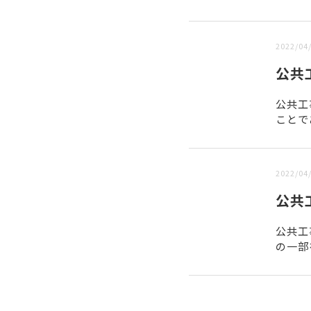
新しい順 |
古い順
2022/04
公共
公共工
ことで
下3社
2022/04
公共
公共工
の一部
公共団