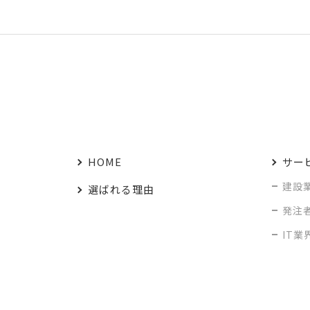
HOME
サー
建設
選ばれる理由
発注
IT