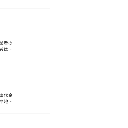
業者の
者は以
..
事代金
や地方
..