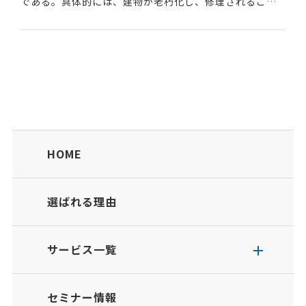
である。具体的には、建物が老朽化し、修理されること
なく放置されている場合や、雑草や庭木が生い茂ってい
る状態で放置されている場合などが該当する。2023...
HOME
選ばれる理由
サービス一覧
セミナー情報