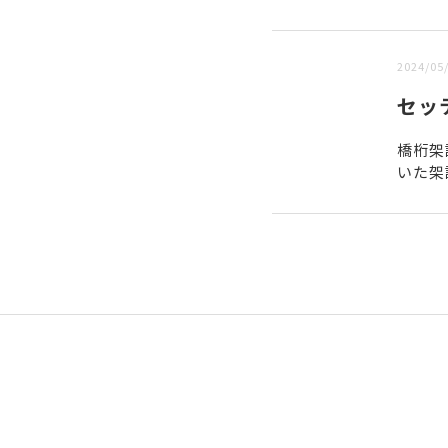
新しい順 |
古い順
2024/05
セッ
橋桁架
いた架
ビーム