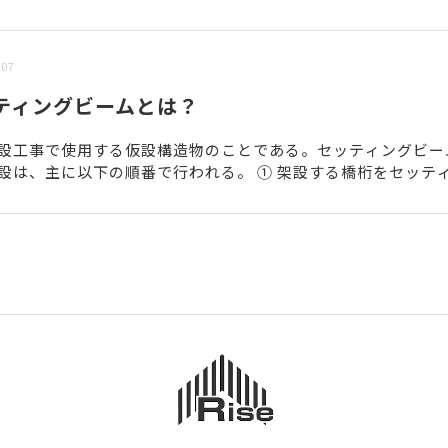
/07
ティングビームとは？
設工事で使用する仮設構造物のことである。セッティングビー
設は、主に以下の順番で行われる。 ① 架設する橋桁をセッテ
で仮受けして、橋桁の荷重を橋脚や既設の橋桁などに伝える。..