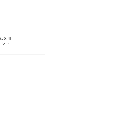
ムを用
ィング
.