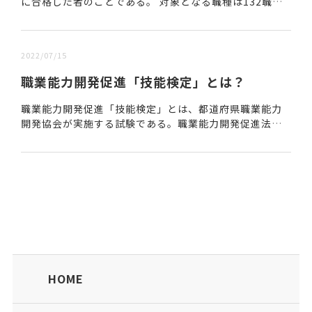
に合格した者のことである。 対象となる職種は132職種
あり、それぞれの職種の等級によって習得レベル・技術
力・経験が異なる。 ■技能検定試験について 1...
2022/07/15
職業能力開発促進「技能検定」とは？
職業能力開発促進「技能検定」とは、都道府県職業能力
開発協会が実施する試験である。職業能力開発促進法に
基づいて行われる。働く上で身に付ける、または必要と
される技能の習得レベルを評価する国家検定制度だ。全...
HOME