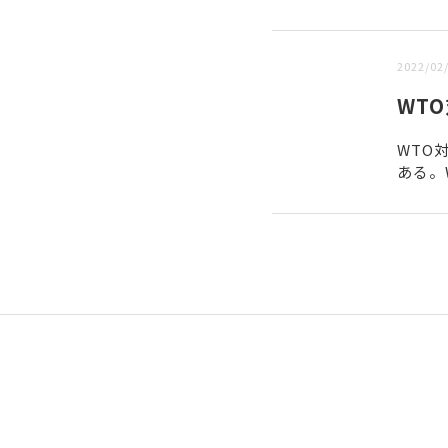
新しい順 |
古い順
2022/02
WT
WTO
ある。W
こと。