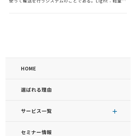
使って輸送を行うシステムのことである。Light：軽量・
容易なRail ：鉄道Transit：輸送・運搬・乗り継ぎ鉄道
と比べ車両や軌道...
HOME
選ばれる理由
サービス一覧
セミナー情報