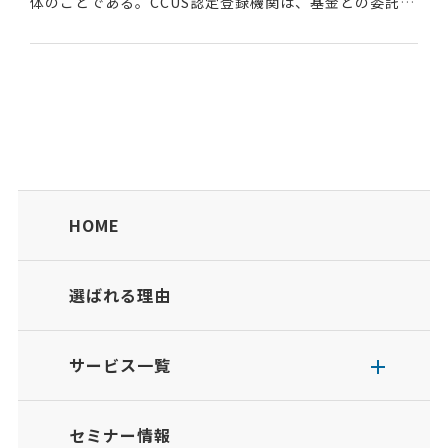
体のことである。CCUS認定登録機関は、基金との委託契
約のもと、CCUSへの登録申請の受付や登録情報の審査、
申請内容の登録を行う。CCUSは、Cons...
HOME
選ばれる理由
サービス一覧
セミナー情報