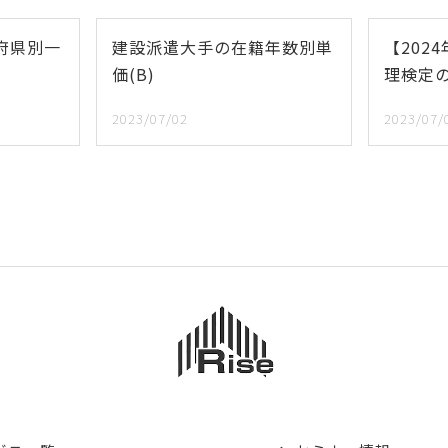
府県別一
建設派遣大手の在籍年数別単
【202
価(B)
理検定
2023/07/02
2023/07/