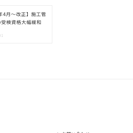
4年4月～改正】施工管
の受検資格大幅緩和
01