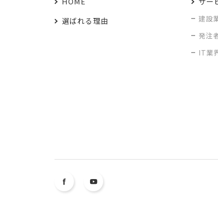
HOME
サー
建設
選ばれる理由
発注
IT