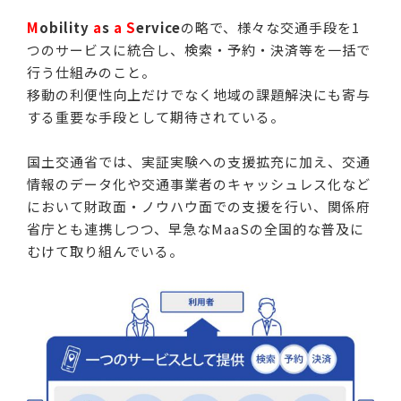
M
obility
a
s
a
S
ervice
の略で、様々な交通手段を1
つのサービスに統合し、検索・予約・決済等を一括で
行う仕組みのこと。
移動の利便性向上だけでなく地域の課題解決にも寄与
する重要な手段として期待されている。
国土交通省では、実証実験への支援拡充に加え、交通
情報のデータ化や交通事業者のキャッシュレス化など
において財政面・ノウハウ面での支援を行い、関係府
省庁とも連携しつつ、早急なMaaSの全国的な普及に
むけて取り組んでいる。