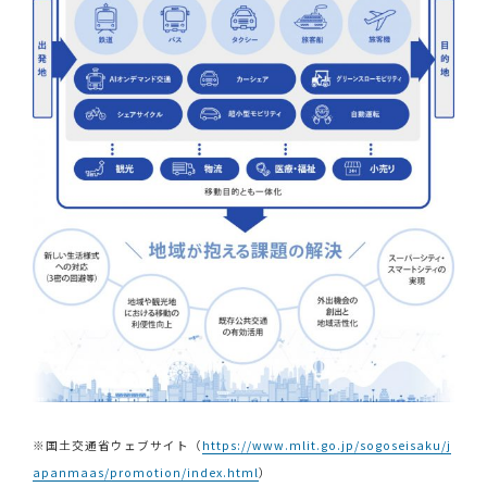
※国土交通省ウェブサイト（
https://www.mlit.go.jp/sogoseisaku/j
apanmaas/promotion/index.html
）