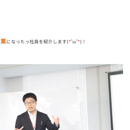
営業
になったっ社員を紹介します(
*
'ω'
*
)！