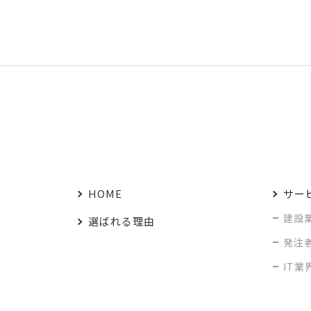
HOME
サー
建設
選ばれる理由
発注
IT