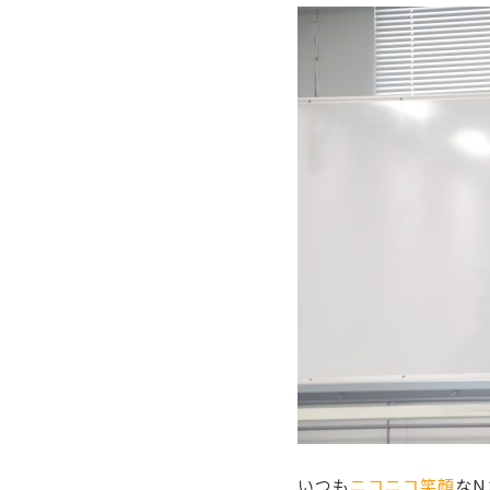
いつも
ニコニコ笑顔
なN