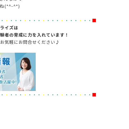
*^-^*)
・
・
・・・
・
・・・
・
・・・
・
・・・
・
・・
■
ライズは
験者の育成に力を入れています！
お気軽にお問合せください♪
・
・
・・・
・
・・・
・
・・・
・
・・・
・
・・
■