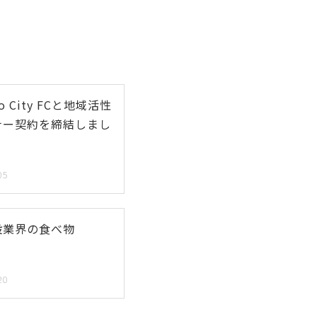
do City FCと地域活性
ナー契約を締結しまし
05
設業界の食べ物
20