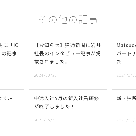
その他の記事
に「IC
【お知らせ】建通新聞に岩井
Matsu
」の記事
社長のインタビュー記事が掲
パート
載されました。
た
2024/09/25
2024/04/
す💪
中途入社5月の新入社員研修
新・建
が終了しました！
2021/05/31
2021/05/