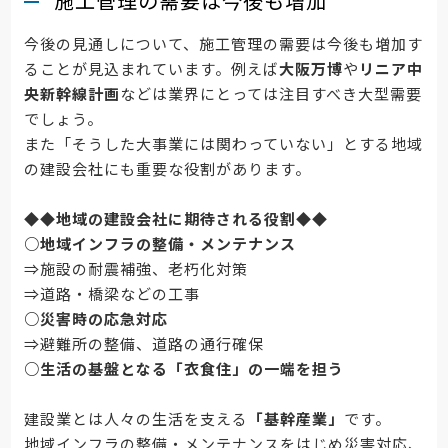
施工管理の需要は今後も増加
今後の見通しについて、施工管理の需要は今後も増加す
ることが見込まれています。例えば
大阪万博
や
リニア中
央新幹線計画
などは業界にとっては注目すべき大型需要
でしょう。
また「そうした大事業には関わっていない」とする地域
の建設会社にも重要な役割があります。
◆◆
地域の建設会社に期待される役割
◆◆
○地域インフラの整備・メンテナンス
⇒施設の耐震補強、老朽化対策
⇒道路・橋梁などの工事
○災害時の応急対応
⇒避難所の整備、道路の通行確保
○生活の基盤となる「衣食住」の一端を担う
建設業とは人々の生活を支える
「基幹産業」
です。
地域インフラの整備・メンテナンスをはじめ災害対応、